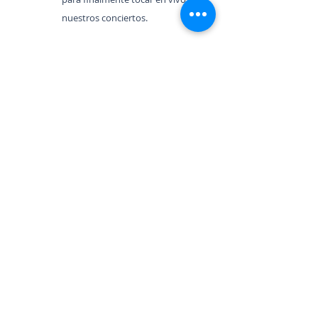
nuestros conciertos.
Perfil estudiante de bajo al
completar los 5 niveles.
El estudiante que complete los 5
niveles del programa de bajo eléctrico
estará capacitado para tocar este
instrumento en cualquier canción
popular. Podrá replicar lo que hace el
bajista en cada canción manejando la
rítmica, los elementos teóricos-
armónicos que se emplean y las
distintas técnicas interpretativas que
se ejecutan. Además, sabrá seguir el